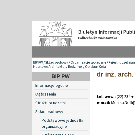
BIP PW
/
Skład osobowy
/
Organizacje społeczne
/
Rejestr uczelnia
Naukowe Architektury Rodzimej
/
Opiekun Koła
dr inż. arch
BIP PW
Informacje ogólne
Ogłoszenia
tel. wew.:
(22) 234 +
e-mail:
Monika
.
Neff
Struktura uczelni
Skład osobowy
Podstawowe jednostki
organizacyjne