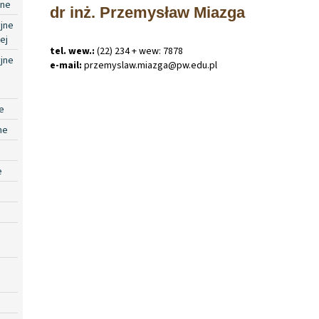
jne
dr inż. Przemysław Miazga
jne
ej
tel. wew.:
(22) 234 + wew: 7878
jne
e-mail:
przemyslaw
.
miazga@pw
.
edu
.
pl
e
ne
e