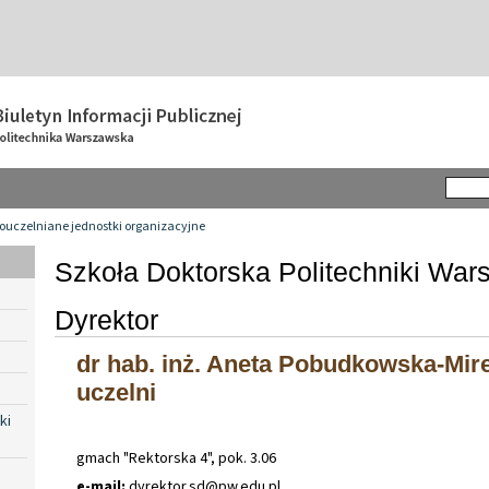
ouczelniane jednostki organizacyjne
Szkoła Doktorska Politechniki War
Dyrektor
dr hab. inż. Aneta Pobudkowska-Mire
uczelni
ki
gmach "Rektorska 4", pok. 3.06
e-mail:
dyrektor
.
sd@pw
.
edu
.
pl