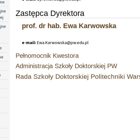
jne
jne
Zastępca Dyrektora
ej
prof. dr hab. Ewa Karwowska
jne
e-mail:
Ewa
.
Karwowska@pw
.
edu
.
pl
e
Pełnomocnik Kwestora
ne
Administracja Szkoły Doktorskiej PW
e
Rada Szkoły Doktorskiej Politechniki War