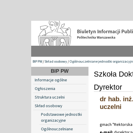
BIP PW
/
Skład osobowy
/
Ogólnouczelniane jednostki organizacyj
BIP PW
Szkoła Dokt
Informacje ogólne
Dyrektor
Ogłoszenia
Struktura uczelni
dr hab. in
Skład osobowy
uczelni
Podstawowe jednostki
organizacyjne
gmach "Rektorska 4
Ogólnouczelniane
e-mail:
dyrektor
.
s