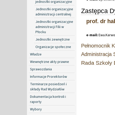
jednostki organizacyjne
Jednostki organizacyjne
Zastępca D
administracji centralnej
prof. dr h
Jednostki organizacyjne
administracji Filii w
Płocku
e-mail:
Ewa
.
Karw
Jednostki zewnętrzne
Pełnomocnik K
Organizacje społeczne
Administracja 
Władze
Wewnętrzne akty prawne
Rada Szkoły D
Sprawozdania
Informacje Prorektorów
Terminarze posiedzeń i
składy Rad Wydziałów
Dokumentacja kontroli i
raporty
Wybory