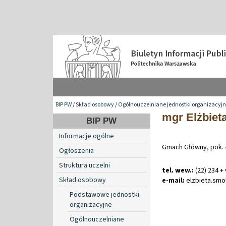
BIP PW
/
Skład osobowy
/
Ogólnouczelniane jednostki organizacyj
mgr Elżbiet
BIP PW
Informacje ogólne
Gmach Główny, pok. 
Ogłoszenia
Struktura uczelni
tel. wew.:
(22) 234 +
Skład osobowy
e-mail:
elzbieta
.
smo
Podstawowe jednostki
organizacyjne
Ogólnouczelniane