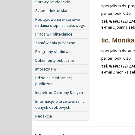
Sprawy Studenckie
specjalista ds. pr
Szkoła doktorska
parter, pok. 0.10
Postępowania w sprawie
tel. wew.:
(22) 23
nadania stopnia naukowego
e-mail:
joanna
.
ze
Praca w Politechnice
lic. Monika
Zamówienia publiczne
specjalista ds. ad
Programy studiów
parter, pok. 0.16
Dokumenty publiczne
tel. wew.:
(22) 23
Imprezy PW
e-mail:
monika
.
ze
Udzielanie informacji
publicznej
Inspektor Ochrony Danych
Informacje o przetwarzaniu
danych osobowych
Redakcja