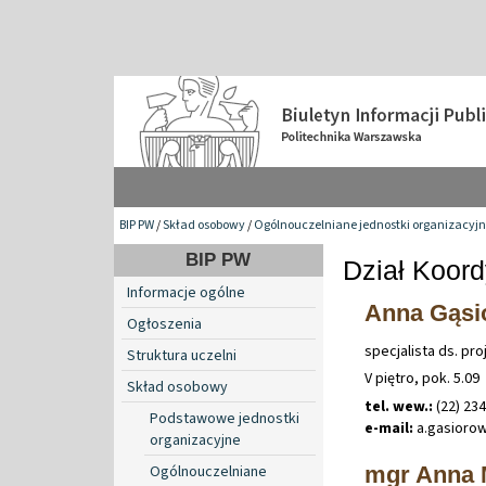
BIP PW
/
Skład osobowy
/
Ogólnouczelniane jednostki organizacyj
BIP PW
Dział Koord
Informacje ogólne
Anna Gąsi
Ogłoszenia
specjalista ds. pr
Struktura uczelni
V piętro, pok. 5.09
Skład osobowy
tel. wew.:
(22) 23
Podstawowe jednostki
e-mail:
a
.
gasioro
organizacyjne
mgr Anna 
Ogólnouczelniane