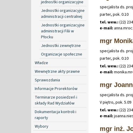
jednostki organizacyjne
specjalista ds. pr
Jednostki organizacyjne
parter, pok. 0.10
administracji centralnej
tel. wew.:
(22) 23
Jednostki organizacyjne
e-mail:
anna
.
mroc
administracji Filii w
Płocku
mgr Monik
Jednostki zewnętrzne
specjalista ds. pr
Organizacje społeczne
parter, pok. 0.10
Władze
tel. wew.:
(22) 23
Wewnętrzne akty prawne
e-mail:
monika
.
mr
Sprawozdania
mgr Joann
Informacje Prorektorów
specjalista ds. pr
Terminarze posiedzeń i
V piętro, pok. 5.09
składy Rad Wydziałów
tel. wew.:
(22) 23
Dokumentacja kontroli i
e-mail:
joanna
.
nie
raporty
Wybory
mgr inż. 