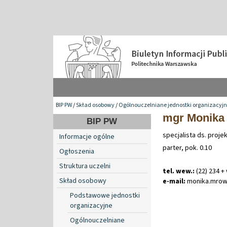
BIP PW
/
Skład osobowy
/
Ogólnouczelniane jednostki organizacyj
mgr Monika
BIP PW
specjalista ds. proje
Informacje ogólne
parter, pok. 0.10
Ogłoszenia
Struktura uczelni
tel. wew.:
(22) 234 +
Skład osobowy
e-mail:
monika
.
mrow
Podstawowe jednostki
organizacyjne
Ogólnouczelniane