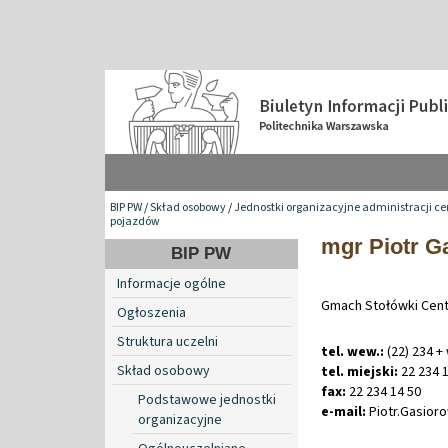
BIP PW
/
Skład osobowy
/
Jednostki organizacyjne administracji ce
pojazdów
mgr Piotr G
BIP PW
Informacje ogólne
Gmach Stołówki Centr
Ogłoszenia
Struktura uczelni
tel. wew.:
(22) 234 +
Skład osobowy
tel. miejski:
22 234 1
fax:
22 234 14 50
Podstawowe jednostki
e-mail:
Piotr
.
Gasior
organizacyjne