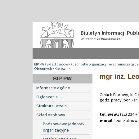
BIP PW
/
Skład osobowy
/
Jednostki organizacyjne administracji ce
Obronnych
/
Kierownik
mgr inż. Le
BIP PW
Informacje ogólne
Gmach Biurowy, kl.C 
Ogłoszenia
godz. pracy: pon.- śr.
Struktura uczelni
tel. wew.:
(22) 234 +
Skład osobowy
e-mail:
leon
.
kalinow
Podstawowe jednostki
organizacyjne