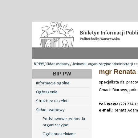
BIP PW
/
Skład osobowy
/
Jednostki organizacyjne administracji ce
mgr Renata
BIP PW
specjalista ds. prac
Informacje ogólne
Gmach Biurowy, pok.
Ogłoszenia
Struktura uczelni
tel. wew.:
(22) 234 +
Skład osobowy
e-mail:
Renata
.
Ada
Podstawowe jednostki
organizacyjne
Ogólnouczelniane