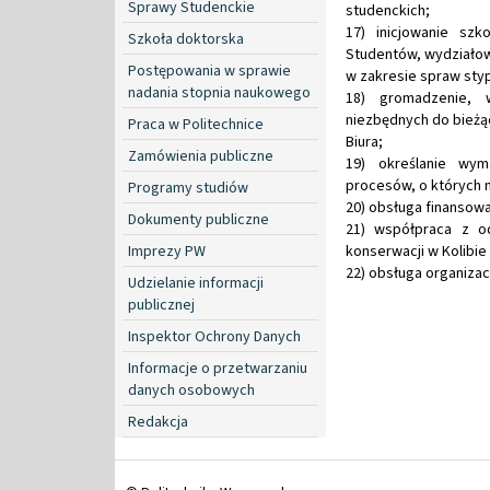
Sprawy Studenckie
studenckich;
17) inicjowanie sz
Szkoła doktorska
Studentów, wydziałow
Postępowania w sprawie
w zakresie spraw sty
nadania stopnia naukowego
18) gromadzenie, 
niezbędnych do bieżą
Praca w Politechnice
Biura;
Zamówienia publiczne
19) określanie wym
procesów, o których 
Programy studiów
20) obsługa finansowa
Dokumenty publiczne
21) współpraca z o
Imprezy PW
konserwacji w Kolibie
22) obsługa organiza
Udzielanie informacji
publicznej
Inspektor Ochrony Danych
Informacje o przetwarzaniu
danych osobowych
Redakcja