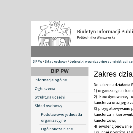
BIP PW
/
Skład osobowy
/
Jednostki organizacyjne administracji ce
BIP PW
Zakres dzia
Informacje ogólne
Do zakresu działania 
Ogłoszenia
1) organizacyjna i ka
2) koordynowanie, 
Struktura uczelni
kanclerza oraz jego 
Skład osobowy
3) przygotowywanie 
Podstawowe jednostki
kanclerza i kierowni
organizacyjne
kanclerzowi;
4) ewidencjonowanie
Ogólnouczelniane
lub innej podróży słu