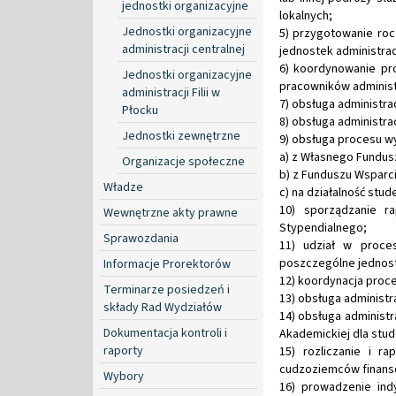
jednostki organizacyjne
lokalnych;
Jednostki organizacyjne
5) przygotowanie roc
administracji centralnej
jednostek administracj
6) koordynowanie pr
Jednostki organizacyjne
pracowników administr
administracji Filii w
7) obsługa administr
Płocku
8) obsługa administra
Jednostki zewnętrzne
9) obsługa procesu w
a) z Własnego Fundus
Organizacje społeczne
b) z Funduszu Wsparc
Władze
c) na działalność stud
10) sporządzanie r
Wewnętrzne akty prawne
Stypendialnego;
Sprawozdania
11) udział w proce
poszczególne jednost
Informacje Prorektorów
12) koordynacja proc
Terminarze posiedzeń i
13) obsługa administ
składy Rad Wydziałów
14) obsługa administ
Dokumentacja kontroli i
Akademickiej dla stu
raporty
15) rozliczanie i r
cudzoziemców finans
Wybory
16) prowadzenie ind