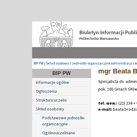
BIP PW
/
Skład osobowy
/
Jednostki organizacyjne administracji ce
mgr Beata B
BIP PW
Specjalista ds. admin
Informacje ogólne
pok. 165 Gmach Głó
Ogłoszenia
Struktura uczelni
tel. wew.:
(22) 234 +
Skład osobowy
e-mail:
beata
.
brodz
Podstawowe jednostki
organizacyjne
Ogólnouczelniane