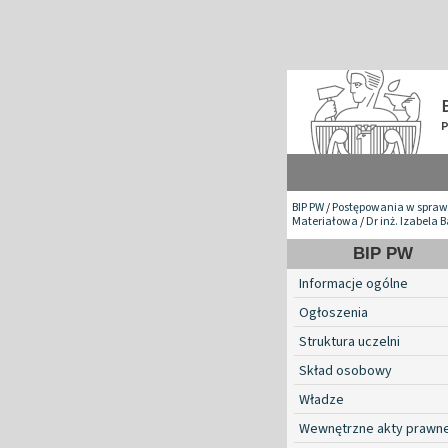
BIP PW
/
Postępowania w spraw
Materiałowa
/
Dr inż. Izabela 
BIP PW
Informacje ogólne
Ogłoszenia
Struktura uczelni
Skład osobowy
Władze
Wewnętrzne akty prawn