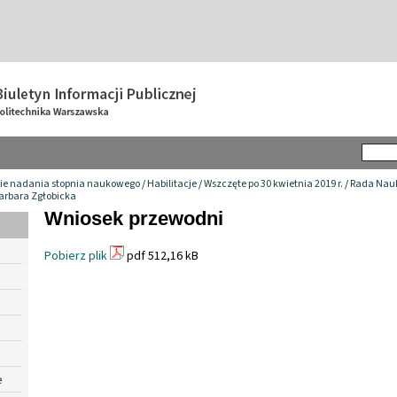
ie nadania stopnia naukowego
/
Habilitacje
/
Wszczęte po 30 kwietnia 2019 r.
/
Rada Nauk
Barbara Zgłobicka
Wniosek przewodni
Pobierz plik
pdf 512,16 kB
e