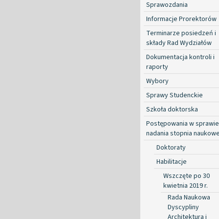
Sprawozdania
Informacje Prorektorów
Terminarze posiedzeń i
składy Rad Wydziałów
Dokumentacja kontroli i
raporty
Wybory
Sprawy Studenckie
Szkoła doktorska
Postępowania w sprawie
nadania stopnia naukow
Doktoraty
Habilitacje
Wszczęte po 30
kwietnia 2019 r.
Rada Naukowa
Dyscypliny
Architektura i