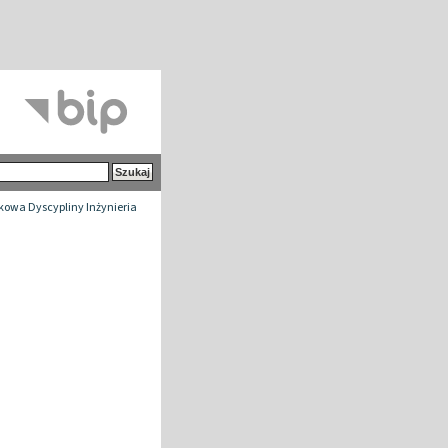
owa Dyscypliny Inżynieria