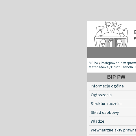
BIP PW
/
Postępowania w spraw
Materiałowa
/
Dr inż. Izabela 
BIP PW
Informacje ogólne
Ogłoszenia
Struktura uczelni
Skład osobowy
Władze
Wewnętrzne akty prawn