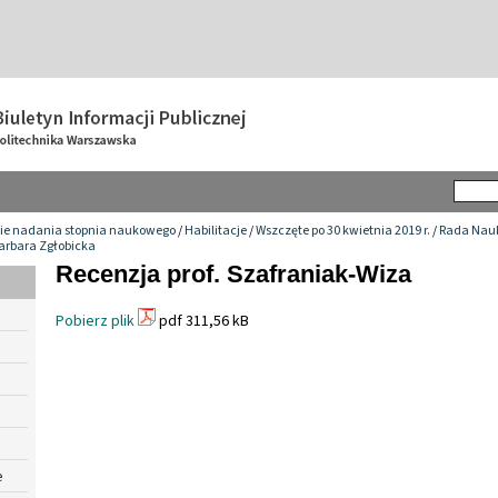
ie nadania stopnia naukowego
/
Habilitacje
/
Wszczęte po 30 kwietnia 2019 r.
/
Rada Nauk
Barbara Zgłobicka
Recenzja prof. Szafraniak-Wiza
Pobierz plik
pdf 311,56 kB
e