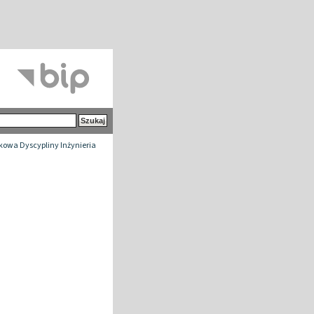
owa Dyscypliny Inżynieria