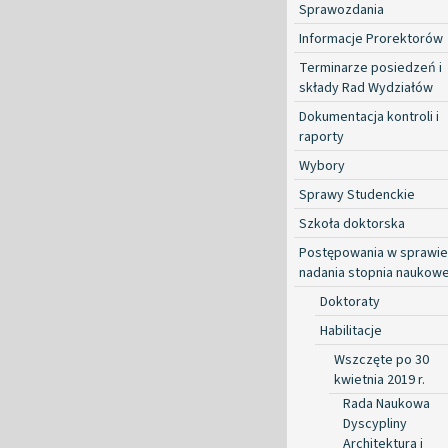
Sprawozdania
Informacje Prorektorów
Terminarze posiedzeń i
składy Rad Wydziałów
Dokumentacja kontroli i
raporty
Wybory
Sprawy Studenckie
Szkoła doktorska
Postępowania w sprawie
nadania stopnia naukow
Doktoraty
Habilitacje
Wszczęte po 30
kwietnia 2019 r.
Rada Naukowa
Dyscypliny
Architektura i