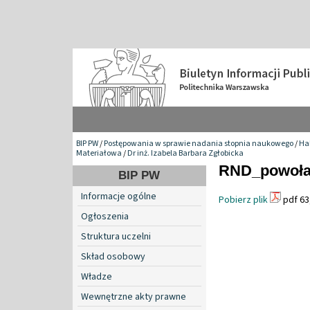
BIP PW
/
Postępowania w sprawie nadania stopnia naukowego
/
Hab
Materiałowa
/
Dr inż. Izabela Barbara Zgłobicka
RND_powołani
BIP PW
Informacje ogólne
Pobierz plik
pdf 63
Ogłoszenia
Struktura uczelni
Skład osobowy
Władze
Wewnętrzne akty prawne