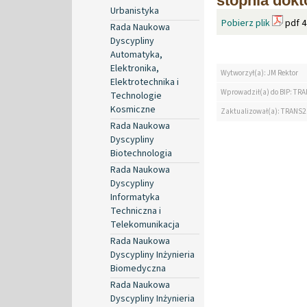
stopnia dokt
Urbanistyka
Pobierz plik
pdf 4
Rada Naukowa
Dyscypliny
Automatyka,
Elektronika,
Wytworzył(a): JM Rektor
Elektrotechnika i
Wprowadził(a) do BIP: TRA
Technologie
Kosmiczne
Zaktualizował(a): TRANS2
Rada Naukowa
Dyscypliny
Biotechnologia
Rada Naukowa
Dyscypliny
Informatyka
Techniczna i
Telekomunikacja
Rada Naukowa
Dyscypliny Inżynieria
Biomedyczna
Rada Naukowa
Dyscypliny Inżynieria