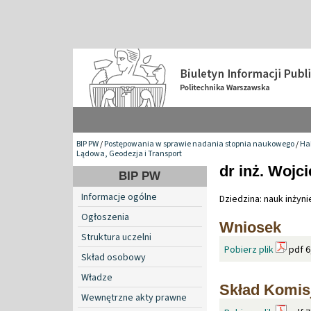
BIP PW
/
Postępowania w sprawie nadania stopnia naukowego
/
Hab
Lądowa, Geodezja i Transport
dr inż. Wojc
BIP PW
Informacje ogólne
Dziedzina: nauk inżyn
Ogłoszenia
Wniosek
Struktura uczelni
Pobierz plik
pdf 6
Skład osobowy
Władze
Skład Komisj
Wewnętrzne akty prawne