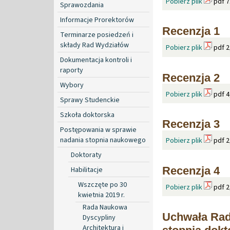
Pobierz plik
pdf 7
Sprawozdania
Informacje Prorektorów
Recenzja 1
Terminarze posiedzeń i
składy Rad Wydziałów
Pobierz plik
pdf 2
Dokumentacja kontroli i
raporty
Recenzja 2
Wybory
Pobierz plik
pdf 4
Sprawy Studenckie
Szkoła doktorska
Recenzja 3
Postępowania w sprawie
nadania stopnia naukowego
Pobierz plik
pdf 2
Doktoraty
Recenzja 4
Habilitacje
Wszczęte po 30
Pobierz plik
pdf 2
kwietnia 2019 r.
Rada Naukowa
Uchwała Rad
Dyscypliny
Architektura i