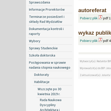
Sprawozdania
Informacje Prorektorów
autoreferat
Terminarze posiedzeń i
Pobierz plik
pdf 1
składy Rad Wydziałów
Dokumentacja kontroli i
wykaz publik
raporty
Pobierz plik
pdf 4
Wybory
Sprawy Studenckie
Szkoła doktorska
Wytworzył(a): Redaktor BI
Postępowania w sprawie
nadania stopnia naukowego
Wprowadził(a) do BIP: Jol
Doktoraty
Zaktualizował(a): Jolanta
Habilitacje
Wszczęte po 30
kwietnia 2019 r.
Rada Naukowa
Dyscypliny
Architektura i