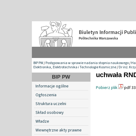
BIP PW
/
Postępowania w sprawie nadania stopnia naukowego
/
Hab
Elektronika, Elektrotechnika i Technologie Kosmiczne
/
Dr inż. Krz
uchwała RN
BIP PW
Informacje ogólne
Pobierz plik
pdf 33
Ogłoszenia
Struktura uczelni
Skład osobowy
Władze
Wewnętrzne akty prawne