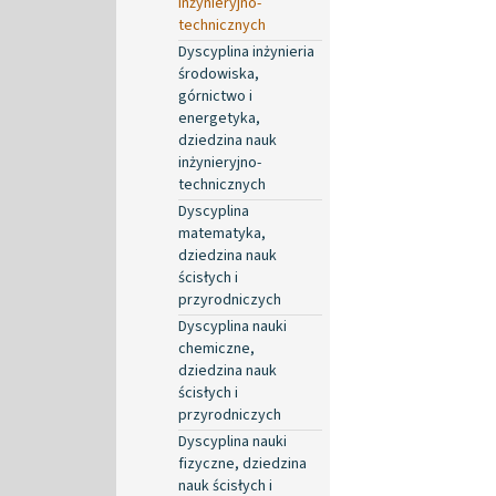
inżynieryjno-
technicznych
Dyscyplina inżynieria
środowiska,
górnictwo i
energetyka,
dziedzina nauk
inżynieryjno-
technicznych
Dyscyplina
matematyka,
dziedzina nauk
ścisłych i
przyrodniczych
Dyscyplina nauki
chemiczne,
dziedzina nauk
ścisłych i
przyrodniczych
Dyscyplina nauki
fizyczne, dziedzina
nauk ścisłych i