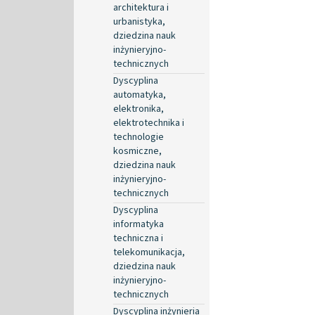
architektura i
urbanistyka,
dziedzina nauk
inżynieryjno-
technicznych
Dyscyplina
automatyka,
elektronika,
elektrotechnika i
technologie
kosmiczne,
dziedzina nauk
inżynieryjno-
technicznych
Dyscyplina
informatyka
techniczna i
telekomunikacja,
dziedzina nauk
inżynieryjno-
technicznych
Dyscyplina inżynieria