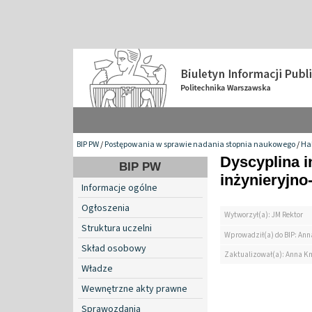
BIP PW
/
Postępowania w sprawie nadania stopnia naukowego
/
Hab
Dyscyplina i
BIP PW
inżynieryjno
Informacje ogólne
Ogłoszenia
Wytworzył(a): JM Rektor
Struktura uczelni
Wprowadził(a) do BIP: Ann
Skład osobowy
Zaktualizował(a): Anna K
Władze
Wewnętrzne akty prawne
Sprawozdania