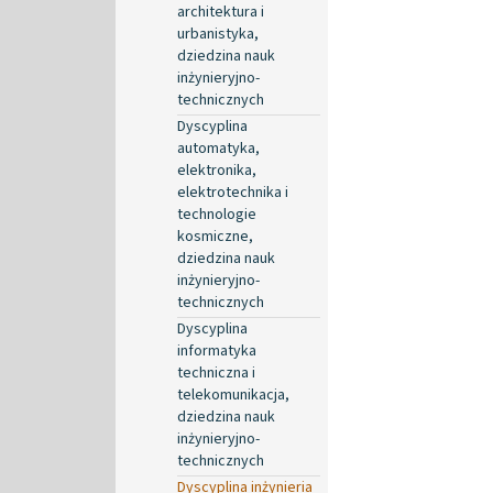
architektura i
urbanistyka,
dziedzina nauk
inżynieryjno-
technicznych
Dyscyplina
automatyka,
elektronika,
elektrotechnika i
technologie
kosmiczne,
dziedzina nauk
inżynieryjno-
technicznych
Dyscyplina
informatyka
techniczna i
telekomunikacja,
dziedzina nauk
inżynieryjno-
technicznych
Dyscyplina inżynieria