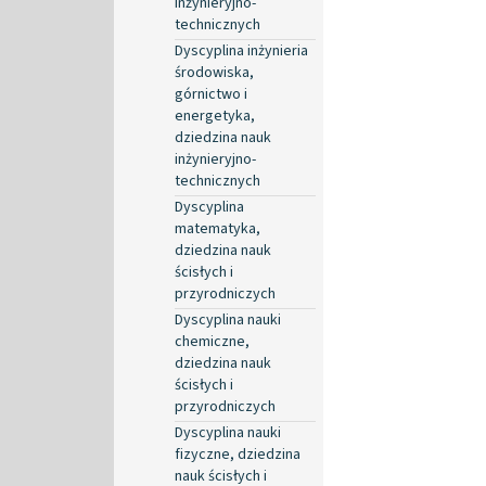
inżynieryjno-
technicznych
Dyscyplina inżynieria
środowiska,
górnictwo i
energetyka,
dziedzina nauk
inżynieryjno-
technicznych
Dyscyplina
matematyka,
dziedzina nauk
ścisłych i
przyrodniczych
Dyscyplina nauki
chemiczne,
dziedzina nauk
ścisłych i
przyrodniczych
Dyscyplina nauki
fizyczne, dziedzina
nauk ścisłych i