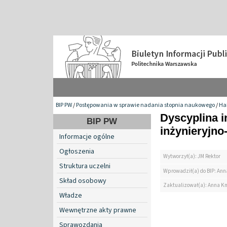
BIP PW
/
Postępowania w sprawie nadania stopnia naukowego
/
Hab
Dyscyplina i
BIP PW
inżynieryjno
Informacje ogólne
Ogłoszenia
Wytworzył(a): JM Rektor
Struktura uczelni
Wprowadził(a) do BIP: Ann
Skład osobowy
Zaktualizował(a): Anna K
Władze
Wewnętrzne akty prawne
Sprawozdania