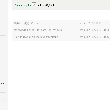
Pobierz plik
pdf 350,12 kB
Wytworzył(a): RND IM
w dniu: 20.07.2023
Wprowadził(a) do BIP: Beata Dobrzeniecka
w dniu: 20.07.2023 14:03
Zaktualizował(a): Beata Dobrzeniecka
w dniu: 20.07.2023 14:06
eria
eria