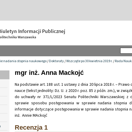
ie nadania stopnia naukowego
/
Doktoraty
/
Wszczęte po 30 kwietnia 2019 r.
/
Rada Nauko
mgr inż. Anna Mackojć
Na podstawie art. 188 ust. 1 ustawy z dnia 20 lipca 2018 r. – Prawo
nauce (tekst jednolity: Dz. U. z 2020 r. poz. 85 z późn. zm.), w związ
do uchwały nr 371/L/2023 Senatu Politechniki Warszawskiej z 
sprawie sposobu postępowania w sprawie nadania stopnia do
informacje dotyczące postępowania w sprawie nadania stopnia
inż. Annie MAckojć
e
Recenzja 1