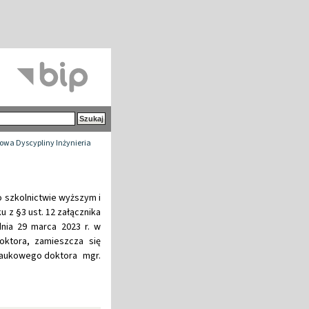
wa Dyscypliny Inżynieria
 o szkolnictwie wyższym i
ku z §3 ust. 12 załącznika
dnia 29 marca 2023 r. w
ktora, zamieszcza się
 naukowego doktora mgr.