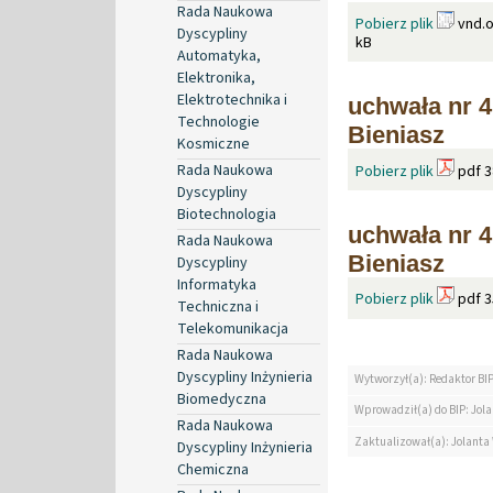
Rada Naukowa
Pobierz plik
vnd.o
Dyscypliny
kB
Automatyka,
Elektronika,
Elektrotechnika i
uchwała nr 4
Technologie
Bieniasz
Kosmiczne
Rada Naukowa
Pobierz plik
pdf 3
Dyscypliny
Biotechnologia
uchwała nr 4
Rada Naukowa
Bieniasz
Dyscypliny
Informatyka
Pobierz plik
pdf 3
Techniczna i
Telekomunikacja
Rada Naukowa
Dyscypliny Inżynieria
Wytworzył(a): Redaktor BI
Biomedyczna
Wprowadził(a) do BIP: Jol
Rada Naukowa
Zaktualizował(a): Jolanta
Dyscypliny Inżynieria
Chemiczna