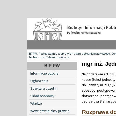
BIP PW
/
Postępowania w sprawie nadania stopnia naukowego
/
Do
Techniczna i Telekomunikacja
mgr inż. Jęd
BIP PW
Informacje ogólne
Na podstawie art. 188 
nauce (tekst jednolity:
Ogłoszenia
do uchwały nr 211/L/2
Struktura uczelni
sposobu postępowani
Skład osobowy
dotyczące postępow
Jędrzejowi Bieniaszow
Władze
Wewnętrzne akty prawne
Rozprawa do