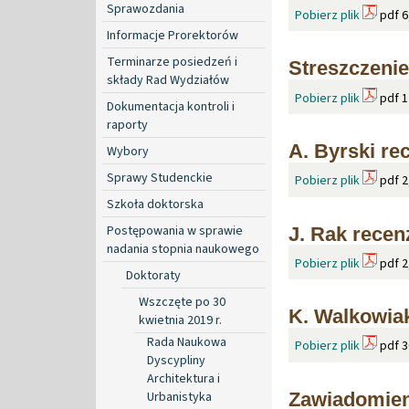
Sprawozdania
Pobierz plik
pdf 6
Informacje Prorektorów
Terminarze posiedzeń i
Streszczenie
składy Rad Wydziałów
Pobierz plik
pdf 1
Dokumentacja kontroli i
raporty
A. Byrski re
Wybory
Sprawy Studenckie
Pobierz plik
pdf 2
Szkoła doktorska
Postępowania w sprawie
J. Rak recen
nadania stopnia naukowego
Pobierz plik
pdf 2
Doktoraty
Wszczęte po 30
K. Walkowiak
kwietnia 2019 r.
Rada Naukowa
Pobierz plik
pdf 3
Dyscypliny
Architektura i
Zawiadomien
Urbanistyka