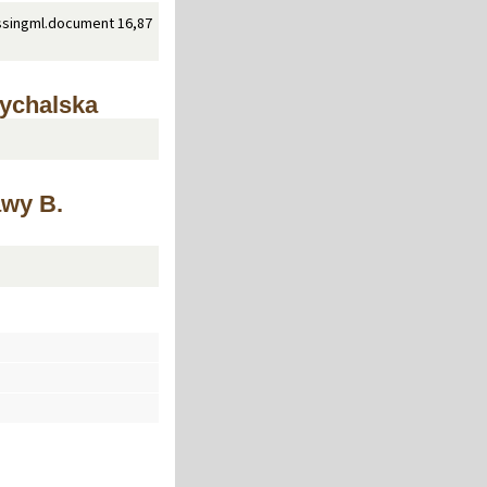
singml.document 16,87
Rychalska
awy B.