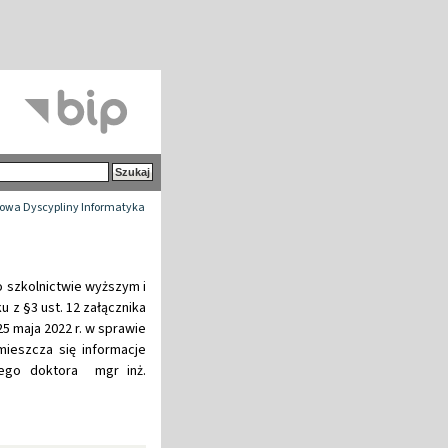
wa Dyscypliny Informatyka
 o szkolnictwie wyższym i
ku z §3 ust. 12 załącznika
25 maja 2022 r. w sprawie
ieszcza się informacje
wego doktora mgr inż.