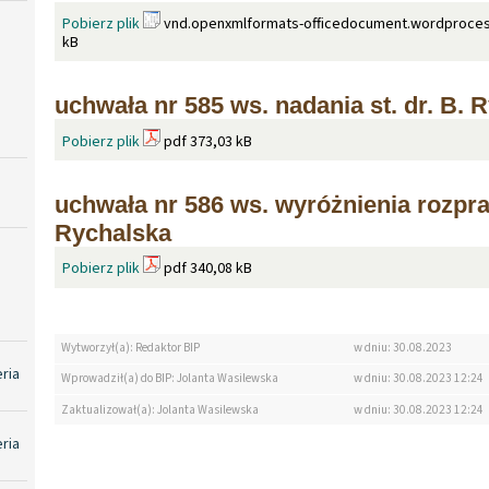
Pobierz plik
vnd.openxmlformats-officedocument.wordproces
kB
uchwała nr 585 ws. nadania st. dr. B. 
Pobierz plik
pdf 373,03 kB
uchwała nr 586 ws. wyróżnienia rozpr
Rychalska
Pobierz plik
pdf 340,08 kB
Wytworzył(a): Redaktor BIP
w dniu: 30.08.2023
eria
Wprowadził(a) do BIP: Jolanta Wasilewska
w dniu: 30.08.2023 12:24
Zaktualizował(a): Jolanta Wasilewska
w dniu: 30.08.2023 12:24
eria