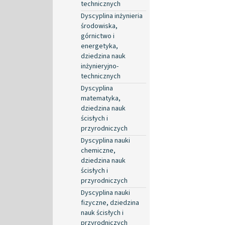
technicznych
Dyscyplina inżynieria
środowiska,
górnictwo i
energetyka,
dziedzina nauk
inżynieryjno-
technicznych
Dyscyplina
matematyka,
dziedzina nauk
ścisłych i
przyrodniczych
Dyscyplina nauki
chemiczne,
dziedzina nauk
ścisłych i
przyrodniczych
Dyscyplina nauki
fizyczne, dziedzina
nauk ścisłych i
przyrodniczych