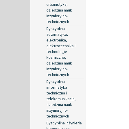
urbanistyka,
dziedzina nauk
inżynieryjno-
technicznych
Dyscyplina
automatyka,
elektronika,
elektrotechnika i
technologie
kosmiczne,
dziedzina nauk
inżynieryjno-
technicznych
Dyscyplina
informatyka
techniczna i
telekomunikacja,
dziedzina nauk
inżynieryjno-
technicznych
Dyscyplina inżynieria
biomedyczna,