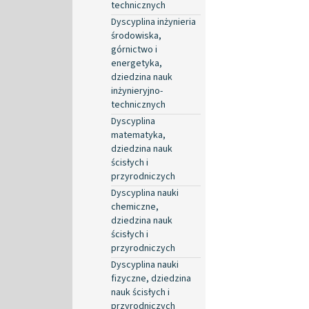
technicznych
Dyscyplina inżynieria
środowiska,
górnictwo i
energetyka,
dziedzina nauk
inżynieryjno-
technicznych
Dyscyplina
matematyka,
dziedzina nauk
ścisłych i
przyrodniczych
Dyscyplina nauki
chemiczne,
dziedzina nauk
ścisłych i
przyrodniczych
Dyscyplina nauki
fizyczne, dziedzina
nauk ścisłych i
przyrodniczych