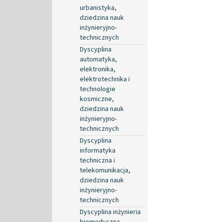
urbanistyka,
dziedzina nauk
inżynieryjno-
technicznych
Dyscyplina
automatyka,
elektronika,
elektrotechnika i
technologie
kosmiczne,
dziedzina nauk
inżynieryjno-
technicznych
Dyscyplina
informatyka
techniczna i
telekomunikacja,
dziedzina nauk
inżynieryjno-
technicznych
Dyscyplina inżynieria
biomedyczna,