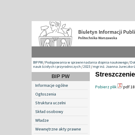
BIP PW
/
Postępowania w sprawie nadania stopnia naukowego
/
Do
nauk ścisłych i przyrodniczych
/
2023
/
mgr inż. Joanna Jureczko-
Streszczenie
BIP PW
Informacje ogólne
Pobierz plik
pdf 18
Ogłoszenia
Struktura uczelni
Skład osobowy
Władze
Wewnętrzne akty prawne