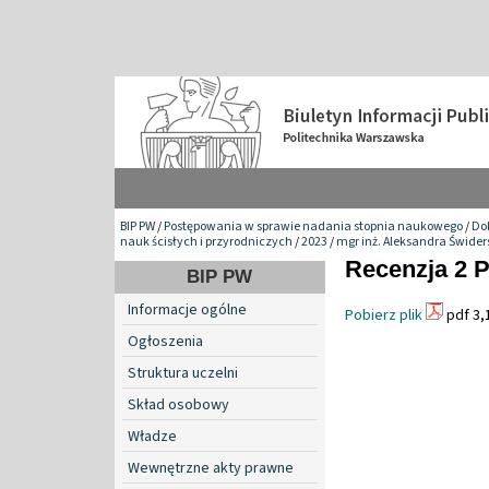
BIP PW
/
Postępowania w sprawie nadania stopnia naukowego
/
Do
nauk ścisłych i przyrodniczych
/
2023
/
mgr inż. Aleksandra Świder
Recenzja 2 P
BIP PW
Informacje ogólne
Pobierz plik
pdf 3,
Ogłoszenia
Struktura uczelni
Skład osobowy
Władze
Wewnętrzne akty prawne