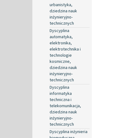
urbanistyka,
dziedzina nauk
inżynieryjno-
technicznych
Dyscyplina
automatyka,
elektronika,
elektrotechnika i
technologie
kosmiczne,
dziedzina nauk
inżynieryjno-
technicznych
Dyscyplina
informatyka
techniczna i
telekomunikacja,
dziedzina nauk
inżynieryjno-
technicznych
Dyscyplina inżynieria
biomedyczna,