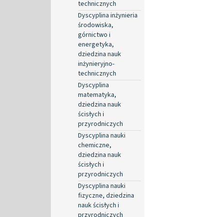
technicznych
Dyscyplina inżynieria
środowiska,
górnictwo i
energetyka,
dziedzina nauk
inżynieryjno-
technicznych
Dyscyplina
matematyka,
dziedzina nauk
ścisłych i
przyrodniczych
Dyscyplina nauki
chemiczne,
dziedzina nauk
ścisłych i
przyrodniczych
Dyscyplina nauki
fizyczne, dziedzina
nauk ścisłych i
przyrodniczych