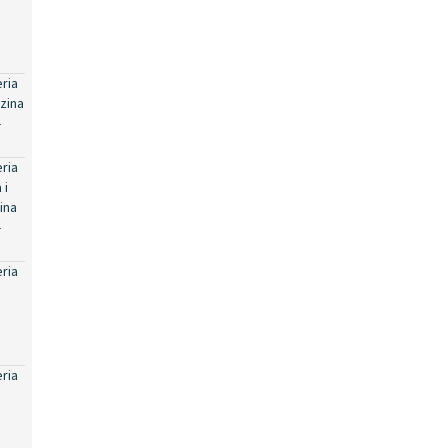
eria
zina
-
eria
 i
ina
-
eria
eria