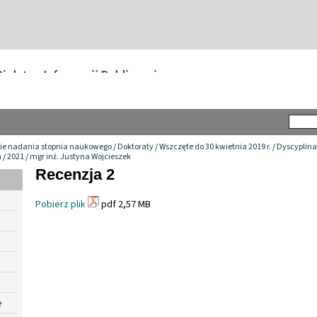
ie nadania stopnia naukowego
/
Doktoraty
/
Wszczęte do 30 kwietnia 2019 r.
/
Dyscyplina
h
/
2021
/
mgr inż. Justyna Wojcieszek
Recenzja 2
Pobierz plik
pdf 2,57 MB
e