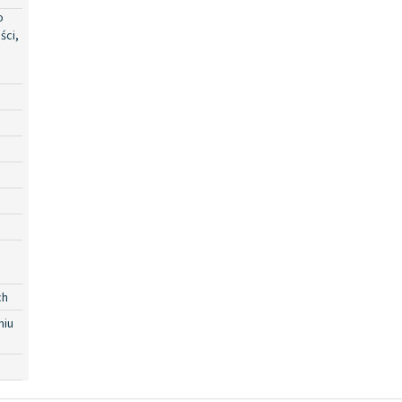
o
ści,
ch
niu