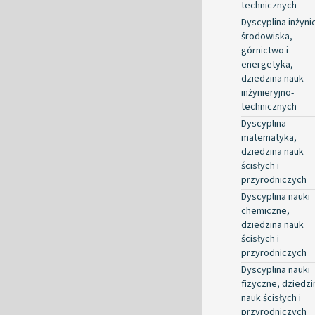
technicznych
Dyscyplina inżyni
środowiska,
górnictwo i
energetyka,
dziedzina nauk
inżynieryjno-
technicznych
Dyscyplina
matematyka,
dziedzina nauk
ścisłych i
przyrodniczych
Dyscyplina nauki
chemiczne,
dziedzina nauk
ścisłych i
przyrodniczych
Dyscyplina nauki
fizyczne, dziedzi
nauk ścisłych i
przyrodniczych