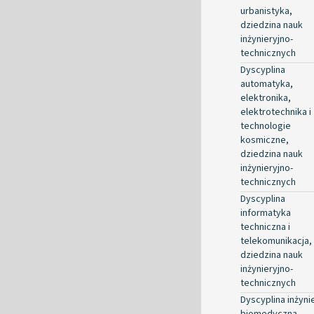
urbanistyka,
dziedzina nauk
inżynieryjno-
technicznych
Dyscyplina
automatyka,
elektronika,
elektrotechnika i
technologie
kosmiczne,
dziedzina nauk
inżynieryjno-
technicznych
Dyscyplina
informatyka
techniczna i
telekomunikacja,
dziedzina nauk
inżynieryjno-
technicznych
Dyscyplina inżyni
biomedyczna,