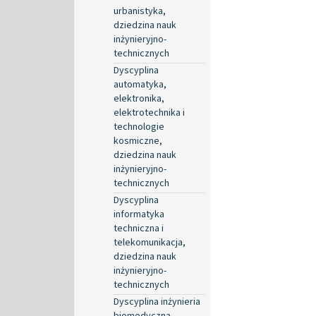
urbanistyka,
dziedzina nauk
inżynieryjno-
technicznych
Dyscyplina
automatyka,
elektronika,
elektrotechnika i
technologie
kosmiczne,
dziedzina nauk
inżynieryjno-
technicznych
Dyscyplina
informatyka
techniczna i
telekomunikacja,
dziedzina nauk
inżynieryjno-
technicznych
Dyscyplina inżynieria
biomedyczna,