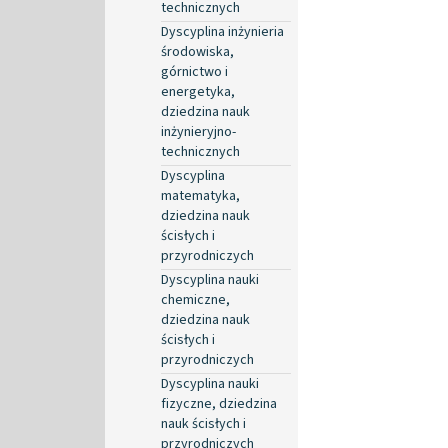
technicznych
Dyscyplina inżynieria
środowiska,
górnictwo i
energetyka,
dziedzina nauk
inżynieryjno-
technicznych
Dyscyplina
matematyka,
dziedzina nauk
ścisłych i
przyrodniczych
Dyscyplina nauki
chemiczne,
dziedzina nauk
ścisłych i
przyrodniczych
Dyscyplina nauki
fizyczne, dziedzina
nauk ścisłych i
przyrodniczych