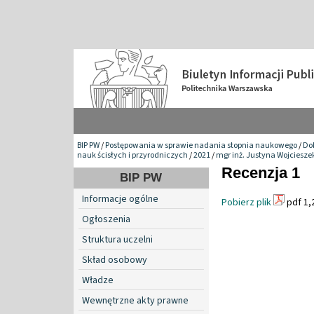
BIP PW
/
Postępowania w sprawie nadania stopnia naukowego
/
Do
nauk ścisłych i przyrodniczych
/
2021
/
mgr inż. Justyna Wojciesze
Recenzja 1
BIP PW
Informacje ogólne
Pobierz plik
pdf 1,
Ogłoszenia
Struktura uczelni
Skład osobowy
Władze
Wewnętrzne akty prawne