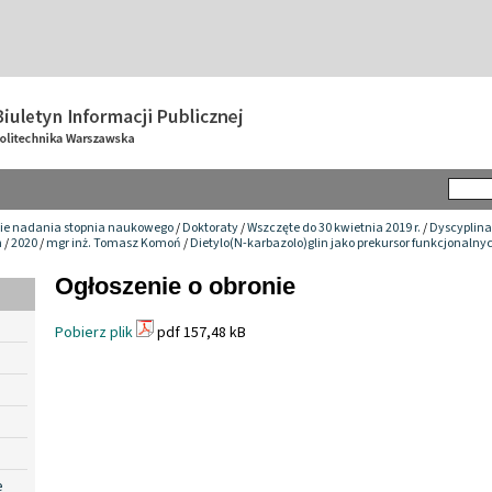
ie nadania stopnia naukowego
/
Doktoraty
/
Wszczęte do 30 kwietnia 2019 r.
/
Dyscyplina
h
/
2020
/
mgr inż. Tomasz Komoń
/
Dietylo(N-karbazolo)glin jako prekursor funkcjonaln
Ogłoszenie o obronie
Pobierz plik
pdf 157,48 kB
e