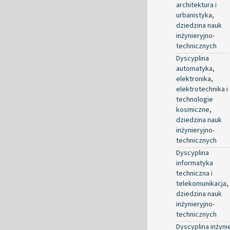
architektura i
urbanistyka,
dziedzina nauk
inżynieryjno-
technicznych
Dyscyplina
automatyka,
elektronika,
elektrotechnika i
technologie
kosmiczne,
dziedzina nauk
inżynieryjno-
technicznych
Dyscyplina
informatyka
techniczna i
telekomunikacja,
dziedzina nauk
inżynieryjno-
technicznych
Dyscyplina inżyni