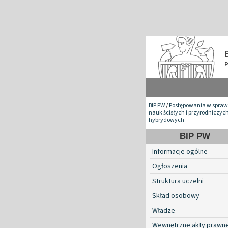
BIP PW
/
Postępowania w spraw
nauk ścisłych i przyrodniczyc
hybrydowych
BIP PW
Informacje ogólne
Ogłoszenia
Struktura uczelni
Skład osobowy
Władze
Wewnętrzne akty prawn