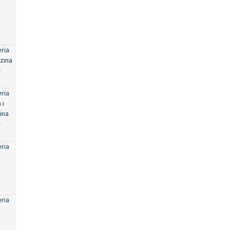
eria
zina
-
eria
 i
ina
-
eria
eria