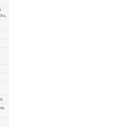
o
ści,
ch
niu