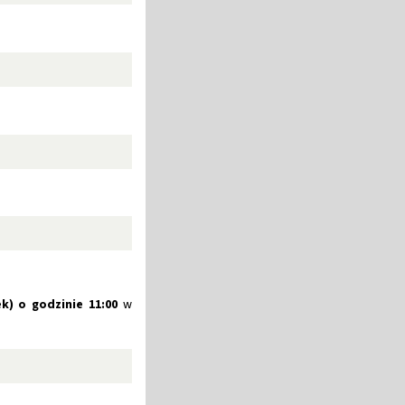
ek) o godzinie 11:00
w