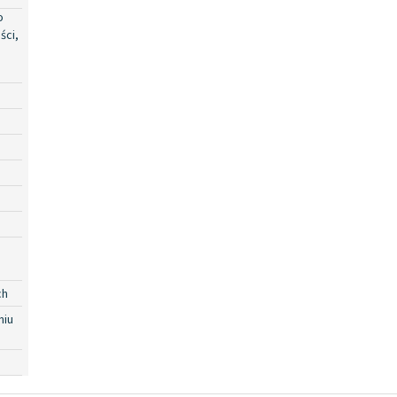
o
ści,
ch
niu