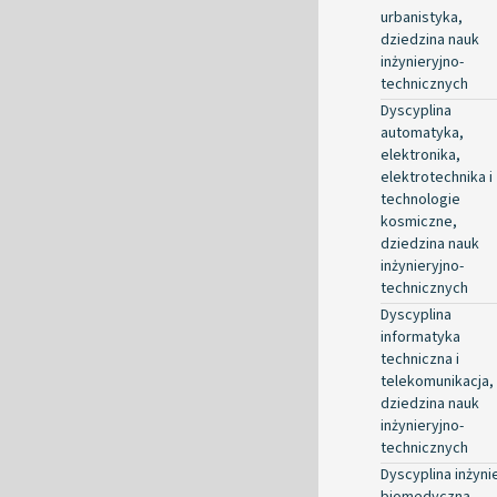
urbanistyka,
dziedzina nauk
inżynieryjno-
technicznych
Dyscyplina
automatyka,
elektronika,
elektrotechnika i
technologie
kosmiczne,
dziedzina nauk
inżynieryjno-
technicznych
Dyscyplina
informatyka
techniczna i
telekomunikacja,
dziedzina nauk
inżynieryjno-
technicznych
Dyscyplina inżyni
biomedyczna,