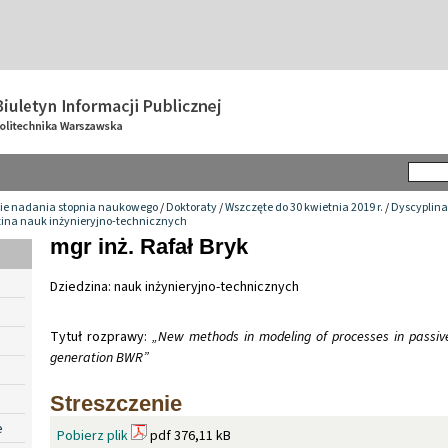
ie nadania stopnia naukowego
/
Doktoraty
/
Wszczęte do 30 kwietnia 2019 r.
/
Dyscyplina
zina nauk inżynieryjno-technicznych
mgr inż. Rafał Bryk
Dziedzina: nauk inżynieryjno-technicznych
Tytuł rozprawy:
„New methods in modeling of processes in passive 
generation BWR”
Streszczenie
e
Pobierz plik
pdf 376,11 kB