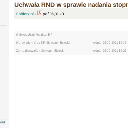
Uchwała RND w sprawie nadania stop
Pobierz plik
pdf 38,31 kB
Wytworzył(a): Redaktor BIP
Wprowadził(a) do BIP: Sławomir Bielecki
w dniu: 26.10.2021 19:13
Zaktualizował(a): Sławomir Bielecki
w dniu: 26.10.2021 19:23
eria