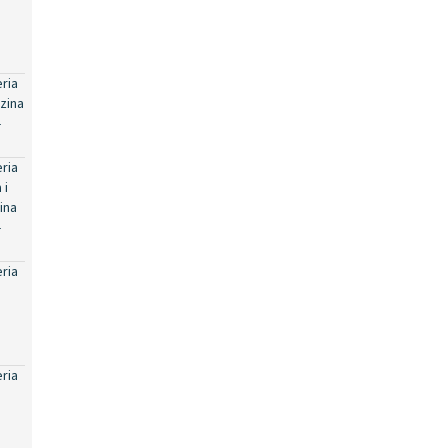
eria
zina
-
eria
 i
ina
-
eria
eria