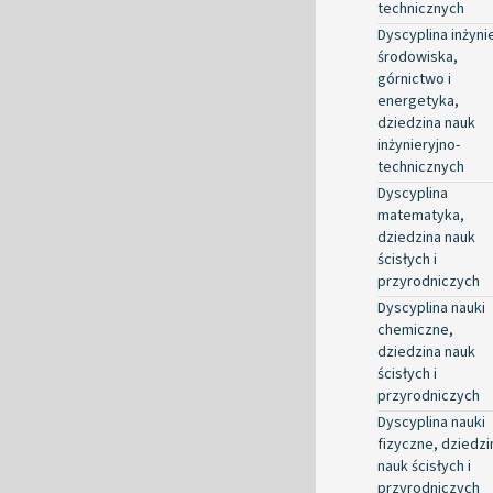
technicznych
Dyscyplina inżyni
środowiska,
górnictwo i
energetyka,
dziedzina nauk
inżynieryjno-
technicznych
Dyscyplina
matematyka,
dziedzina nauk
ścisłych i
przyrodniczych
Dyscyplina nauki
chemiczne,
dziedzina nauk
ścisłych i
przyrodniczych
Dyscyplina nauki
fizyczne, dziedzi
nauk ścisłych i
przyrodniczych