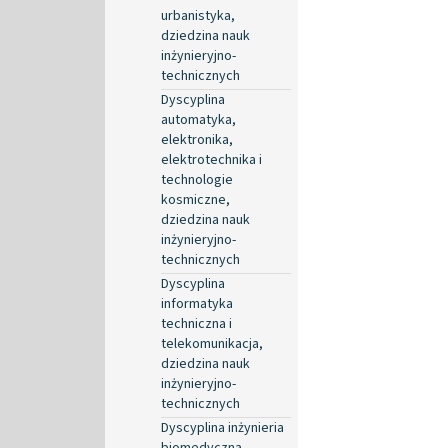
urbanistyka,
dziedzina nauk
inżynieryjno-
technicznych
Dyscyplina
automatyka,
elektronika,
elektrotechnika i
technologie
kosmiczne,
dziedzina nauk
inżynieryjno-
technicznych
Dyscyplina
informatyka
techniczna i
telekomunikacja,
dziedzina nauk
inżynieryjno-
technicznych
Dyscyplina inżynieria
biomedyczna,