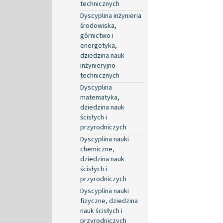
technicznych
Dyscyplina inżynieria
środowiska,
górnictwo i
energetyka,
dziedzina nauk
inżynieryjno-
technicznych
Dyscyplina
matematyka,
dziedzina nauk
ścisłych i
przyrodniczych
Dyscyplina nauki
chemiczne,
dziedzina nauk
ścisłych i
przyrodniczych
Dyscyplina nauki
fizyczne, dziedzina
nauk ścisłych i
przyrodniczych