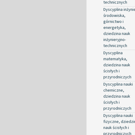
technicznych
Dyscyplina inżyni
środowiska,
górnictwo i
energetyka,
dziedzina nauk
inżynieryjno-
technicznych
Dyscyplina
matematyka,
dziedzina nauk
ścisłych i
przyrodniczych
Dyscyplina nauki
chemiczne,
dziedzina nauk
ścisłych i
przyrodniczych
Dyscyplina nauki
fizyczne, dziedzi
nauk ścisłych i
przyrodniczych