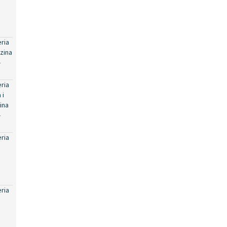
eria
zina
-
eria
 i
ina
-
eria
eria