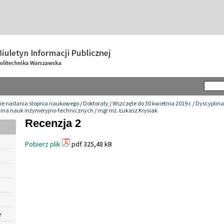
ie nadania stopnia naukowego
/
Doktoraty
/
Wszczęte do 30 kwietnia 2019 r.
/
Dyscyplina
zina nauk inżynieryjno-technicznych
/
mgr inż. Łukasz Krysiak
Recenzja 2
Pobierz plik
pdf 325,48 kB
e