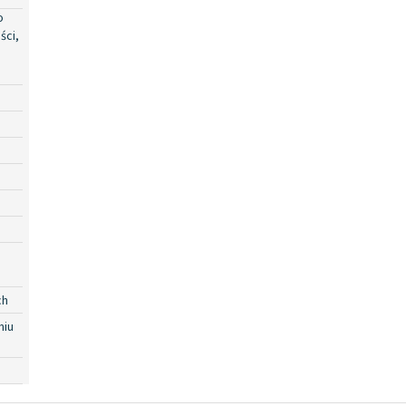
o
ści,
ch
niu