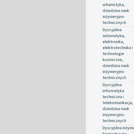
urbanistyka,
dziedzina nauk
inżynieryjno-
technicznych
Dyscyplina
automatyka,
elektronika,
elektrotechnika i
technologie
kosmiczne,
dziedzina nauk
inżynieryjno-
technicznych
Dyscyplina
informatyka
techniczna i
telekomunikacja,
dziedzina nauk
inżynieryjno-
technicznych
Dyscyplina inżyni
biomedyczna,