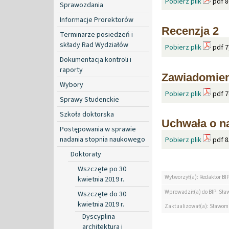
Pobierz plik
pdf 8
Sprawozdania
Informacje Prorektorów
Recenzja 2
Terminarze posiedzeń i
składy Rad Wydziałów
Pobierz plik
pdf 7
Dokumentacja kontroli i
raporty
Zawiadomien
Wybory
Pobierz plik
pdf 7
Sprawy Studenckie
Szkoła doktorska
Uchwała o n
Postępowania w sprawie
nadania stopnia naukowego
Pobierz plik
pdf 8
Doktoraty
Wszczęte po 30
Wytworzył(a): Redaktor BI
kwietnia 2019 r.
Wprowadził(a) do BIP: Sław
Wszczęte do 30
kwietnia 2019 r.
Zaktualizował(a): Sławomi
Dyscyplina
architektura i