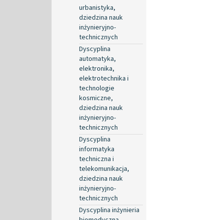
urbanistyka,
dziedzina nauk
inżynieryjno-
technicznych
Dyscyplina
automatyka,
elektronika,
elektrotechnika i
technologie
kosmiczne,
dziedzina nauk
inżynieryjno-
technicznych
Dyscyplina
informatyka
techniczna i
telekomunikacja,
dziedzina nauk
inżynieryjno-
technicznych
Dyscyplina inżynieria
biomedyczna,