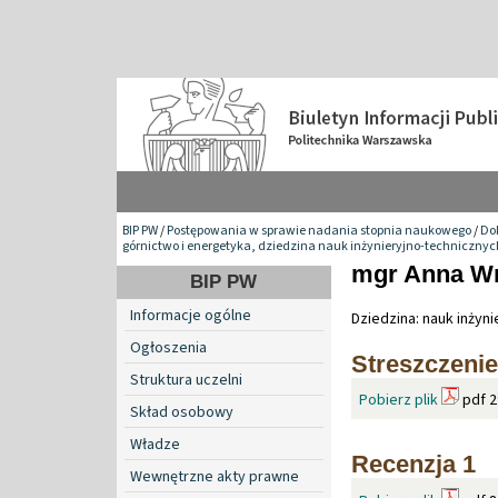
BIP PW
/
Postępowania w sprawie nadania stopnia naukowego
/
Do
górnictwo i energetyka, dziedzina nauk inżynieryjno-technicznyc
mgr Anna W
BIP PW
Informacje ogólne
Dziedzina: nauk inżyn
Ogłoszenia
Streszczenie
Struktura uczelni
Pobierz plik
pdf 2
Skład osobowy
Władze
Recenzja 1
Wewnętrzne akty prawne