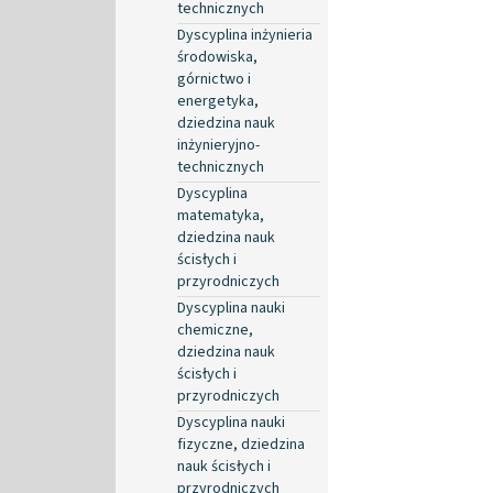
technicznych
Dyscyplina inżynieria
środowiska,
górnictwo i
energetyka,
dziedzina nauk
inżynieryjno-
technicznych
Dyscyplina
matematyka,
dziedzina nauk
ścisłych i
przyrodniczych
Dyscyplina nauki
chemiczne,
dziedzina nauk
ścisłych i
przyrodniczych
Dyscyplina nauki
fizyczne, dziedzina
nauk ścisłych i
przyrodniczych