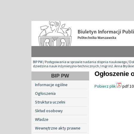
BIP PW
/
Postępowania w sprawie nadania stopnia naukowego
/
Do
dziedzina nauk inżynieryjno-technicznych
/
mgr inż. Anna Bryśki
Ogłoszenie o
BIP PW
Informacje ogólne
Pobierz plik
pdf 10
Ogłoszenia
Struktura uczelni
Skład osobowy
Władze
Wewnętrzne akty prawne