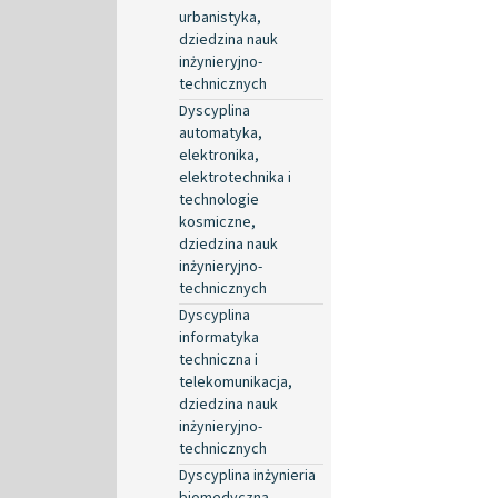
urbanistyka,
dziedzina nauk
inżynieryjno-
technicznych
Dyscyplina
automatyka,
elektronika,
elektrotechnika i
technologie
kosmiczne,
dziedzina nauk
inżynieryjno-
technicznych
Dyscyplina
informatyka
techniczna i
telekomunikacja,
dziedzina nauk
inżynieryjno-
technicznych
Dyscyplina inżynieria
biomedyczna,