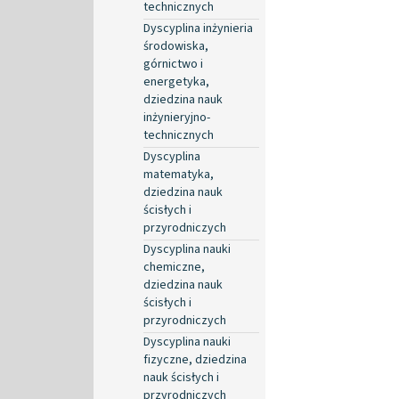
technicznych
Dyscyplina inżynieria
środowiska,
górnictwo i
energetyka,
dziedzina nauk
inżynieryjno-
technicznych
Dyscyplina
matematyka,
dziedzina nauk
ścisłych i
przyrodniczych
Dyscyplina nauki
chemiczne,
dziedzina nauk
ścisłych i
przyrodniczych
Dyscyplina nauki
fizyczne, dziedzina
nauk ścisłych i
przyrodniczych