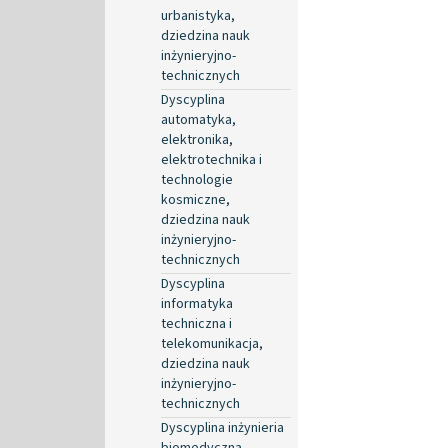
urbanistyka,
dziedzina nauk
inżynieryjno-
technicznych
Dyscyplina
automatyka,
elektronika,
elektrotechnika i
technologie
kosmiczne,
dziedzina nauk
inżynieryjno-
technicznych
Dyscyplina
informatyka
techniczna i
telekomunikacja,
dziedzina nauk
inżynieryjno-
technicznych
Dyscyplina inżynieria
biomedyczna,