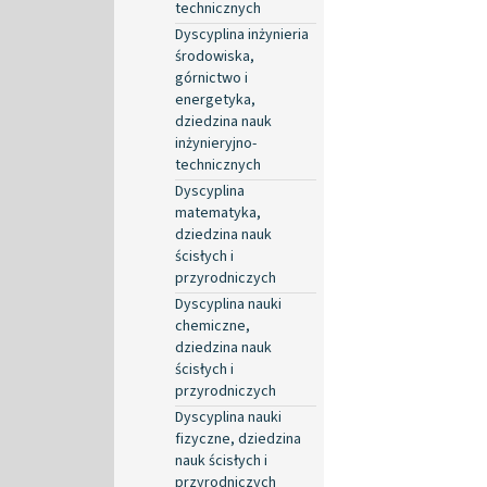
technicznych
Dyscyplina inżynieria
środowiska,
górnictwo i
energetyka,
dziedzina nauk
inżynieryjno-
technicznych
Dyscyplina
matematyka,
dziedzina nauk
ścisłych i
przyrodniczych
Dyscyplina nauki
chemiczne,
dziedzina nauk
ścisłych i
przyrodniczych
Dyscyplina nauki
fizyczne, dziedzina
nauk ścisłych i
przyrodniczych