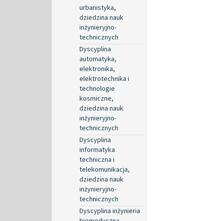
urbanistyka,
dziedzina nauk
inżynieryjno-
technicznych
Dyscyplina
automatyka,
elektronika,
elektrotechnika i
technologie
kosmiczne,
dziedzina nauk
inżynieryjno-
technicznych
Dyscyplina
informatyka
techniczna i
telekomunikacja,
dziedzina nauk
inżynieryjno-
technicznych
Dyscyplina inżynieria
biomedyczna,