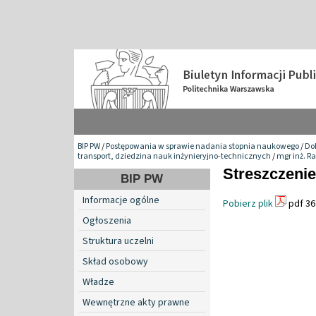
BIP PW
/
Postępowania w sprawie nadania stopnia naukowego
/
Do
transport, dziedzina nauk inżynieryjno-technicznych
/
mgr inż. R
Streszczenie
BIP PW
Informacje ogólne
Pobierz plik
pdf 36
Ogłoszenia
Struktura uczelni
Skład osobowy
Władze
Wewnętrzne akty prawne