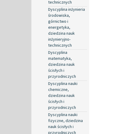
technicznych
Dyscyplina inżynieria
środowiska,
górnictwo i
energetyka,
dziedzina nauk
inżynieryjno-
technicznych
Dyscyplina
matematyka,
dziedzina nauk
ścisłych i
przyrodniczych
Dyscyplina nauki
chemiczne,
dziedzina nauk
ścisłych i
przyrodniczych
Dyscyplina nauki
fizyczne, dziedzina
nauk ścisłych i
przyrodniczych