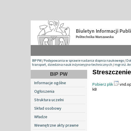
BIP PW
/
Postępowania w sprawie nadania stopnia naukowego
/
Do
transport, dziedzina nauk inżynieryjno-technicznych
/
mgr inż. A
Streszczenie
BIP PW
Informacje ogólne
Pobierz plik
vnd.op
kB
Ogłoszenia
Struktura uczelni
Skład osobowy
Władze
Wewnętrzne akty prawne