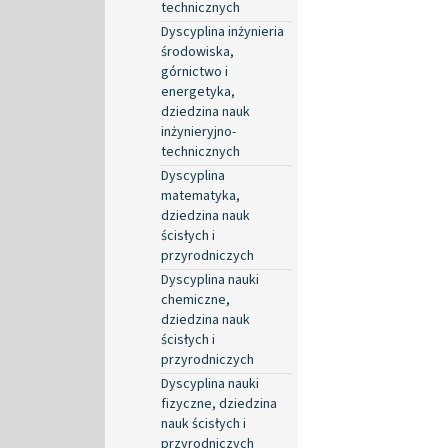
technicznych
Dyscyplina inżynieria
środowiska,
górnictwo i
energetyka,
dziedzina nauk
inżynieryjno-
technicznych
Dyscyplina
matematyka,
dziedzina nauk
ścisłych i
przyrodniczych
Dyscyplina nauki
chemiczne,
dziedzina nauk
ścisłych i
przyrodniczych
Dyscyplina nauki
fizyczne, dziedzina
nauk ścisłych i
przyrodniczych