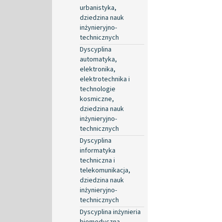
urbanistyka,
dziedzina nauk
inżynieryjno-
technicznych
Dyscyplina
automatyka,
elektronika,
elektrotechnika i
technologie
kosmiczne,
dziedzina nauk
inżynieryjno-
technicznych
Dyscyplina
informatyka
techniczna i
telekomunikacja,
dziedzina nauk
inżynieryjno-
technicznych
Dyscyplina inżynieria
biomedyczna,