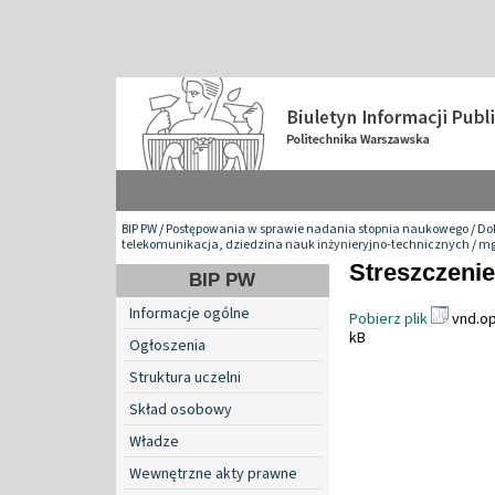
BIP PW
/
Postępowania w sprawie nadania stopnia naukowego
/
Do
telekomunikacja, dziedzina nauk inżynieryjno-technicznych
/
mg
Streszczenie
BIP PW
Informacje ogólne
Pobierz plik
vnd.op
kB
Ogłoszenia
Struktura uczelni
Skład osobowy
Władze
Wewnętrzne akty prawne