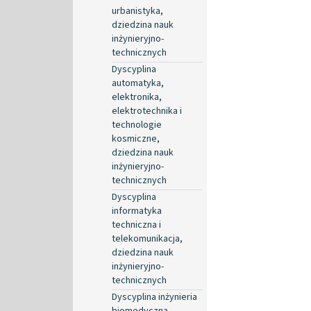
urbanistyka,
dziedzina nauk
inżynieryjno-
technicznych
Dyscyplina
automatyka,
elektronika,
elektrotechnika i
technologie
kosmiczne,
dziedzina nauk
inżynieryjno-
technicznych
Dyscyplina
informatyka
techniczna i
telekomunikacja,
dziedzina nauk
inżynieryjno-
technicznych
Dyscyplina inżynieria
biomedyczna,