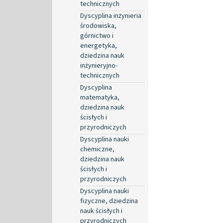
technicznych
Dyscyplina inżynieria
środowiska,
górnictwo i
energetyka,
dziedzina nauk
inżynieryjno-
technicznych
Dyscyplina
matematyka,
dziedzina nauk
ścisłych i
przyrodniczych
Dyscyplina nauki
chemiczne,
dziedzina nauk
ścisłych i
przyrodniczych
Dyscyplina nauki
fizyczne, dziedzina
nauk ścisłych i
przyrodniczych