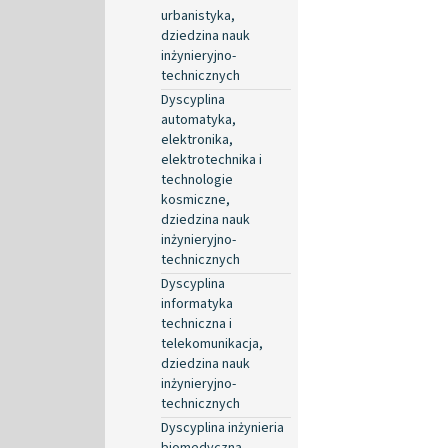
urbanistyka,
dziedzina nauk
inżynieryjno-
technicznych
Dyscyplina
automatyka,
elektronika,
elektrotechnika i
technologie
kosmiczne,
dziedzina nauk
inżynieryjno-
technicznych
Dyscyplina
informatyka
techniczna i
telekomunikacja,
dziedzina nauk
inżynieryjno-
technicznych
Dyscyplina inżynieria
biomedyczna,