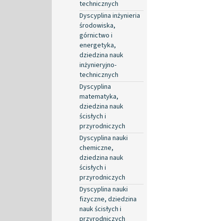
technicznych
Dyscyplina inżynieria
środowiska,
górnictwo i
energetyka,
dziedzina nauk
inżynieryjno-
technicznych
Dyscyplina
matematyka,
dziedzina nauk
ścisłych i
przyrodniczych
Dyscyplina nauki
chemiczne,
dziedzina nauk
ścisłych i
przyrodniczych
Dyscyplina nauki
fizyczne, dziedzina
nauk ścisłych i
przyrodniczych