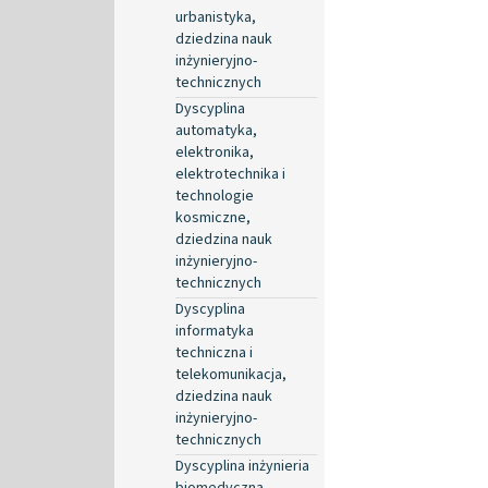
urbanistyka,
dziedzina nauk
inżynieryjno-
technicznych
Dyscyplina
automatyka,
elektronika,
elektrotechnika i
technologie
kosmiczne,
dziedzina nauk
inżynieryjno-
technicznych
Dyscyplina
informatyka
techniczna i
telekomunikacja,
dziedzina nauk
inżynieryjno-
technicznych
Dyscyplina inżynieria
biomedyczna,