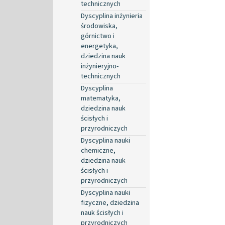
technicznych
Dyscyplina inżynieria
środowiska,
górnictwo i
energetyka,
dziedzina nauk
inżynieryjno-
technicznych
Dyscyplina
matematyka,
dziedzina nauk
ścisłych i
przyrodniczych
Dyscyplina nauki
chemiczne,
dziedzina nauk
ścisłych i
przyrodniczych
Dyscyplina nauki
fizyczne, dziedzina
nauk ścisłych i
przyrodniczych