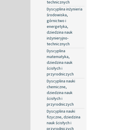
technicznych
Dyscyplina inżynieria
środowiska,
górnictwo i
energetyka,
dziedzina nauk
inżynieryjno-
technicznych
Dyscyplina
matematyka,
dziedzina nauk
ścisłych i
przyrodniczych
Dyscyplina nauki
chemiczne,
dziedzina nauk
ścisłych i
przyrodniczych
Dyscyplina nauki
fizyczne, dziedzina
nauk ścisłych i
przyrodniczych