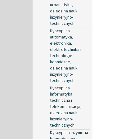
urbanistyka,
dziedzina nauk
inżynieryjno-
technicznych
Dyscyplina
automatyka,
elektronika,
elektrotechnika i
technologie
kosmiczne,
dziedzina nauk
inżynieryjno-
technicznych
Dyscyplina
informatyka
techniczna i
telekomunikacja,
dziedzina nauk
inżynieryjno-
technicznych
Dyscyplina inżynieria
biomedyczna,