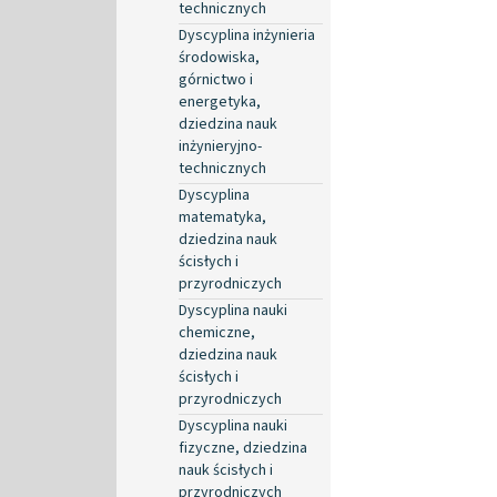
technicznych
Dyscyplina inżynieria
środowiska,
górnictwo i
energetyka,
dziedzina nauk
inżynieryjno-
technicznych
Dyscyplina
matematyka,
dziedzina nauk
ścisłych i
przyrodniczych
Dyscyplina nauki
chemiczne,
dziedzina nauk
ścisłych i
przyrodniczych
Dyscyplina nauki
fizyczne, dziedzina
nauk ścisłych i
przyrodniczych