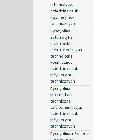
urbanistyka,
dziedzina nauk
inżynieryjno-
technicznych
Dyscyplina
automatyka,
elektronika,
elektrotechnika i
technologie
kosmiczne,
dziedzina nauk
inżynieryjno-
technicznych
Dyscyplina
informatyka
techniczna i
telekomunikacja,
dziedzina nauk
inżynieryjno-
technicznych
Dyscyplina inżynieria
biomedyczna,