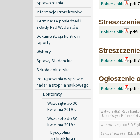
Sprawozdania
Pobierz plik
pdf 7
Informacje Prorektorów
Terminarze posiedzeń i
Streszczeni
składy Rad Wydziałów
Pobierz plik
pdf 8
Dokumentacja kontroli i
raporty
Streszczeni
Wybory
Pobierz plik
pdf 7
Sprawy Studenckie
Szkoła doktorska
Ogłoszenie o
Postępowania w sprawie
nadania stopnia naukowego
Pobierz plik
pdf 4
Doktoraty
Wszczęte po 30
kwietnia 2019 r.
Wytworzył(a): Rada Naukow
i Urbanistyka Politechniki
Wszczęte do 30
kwietnia 2019 r.
Wprowadził(a) do BIP: Edy
Dyscyplina
Zaktualizował(a): Edyta R
architektura i