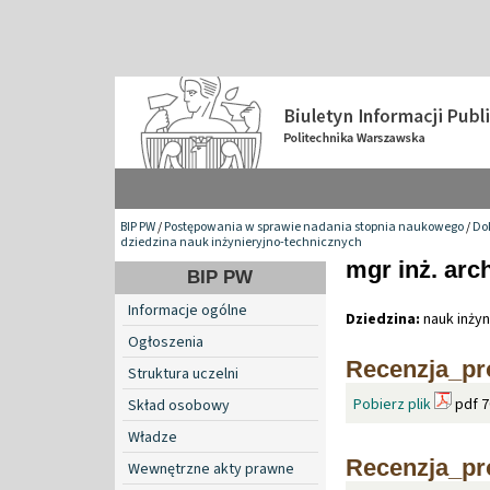
BIP PW
/
Postępowania w sprawie nadania stopnia naukowego
/
Do
dziedzina nauk inżynieryjno-technicznych
mgr inż. arc
BIP PW
Informacje ogólne
Dziedzina:
nauk inżyn
Ogłoszenia
Recenzja_pr
Struktura uczelni
Pobierz plik
pdf 7
Skład osobowy
Władze
Recenzja_pr
Wewnętrzne akty prawne