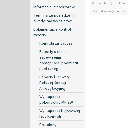
Wprowadził(a) do BIP: Ann
Informacje Prorektorów
Zaktualizował(a): Anna K
Terminarze posiedzeń i
składy Rad Wydziałów
Dokumentacja kontroli i
raporty
Kontrola zarządcza
Raporty o stanie
zapewnienia
dostępności podmiotu
publicznego
Raporty i uchwały
Polskiej Komisji
Akredytacyjnej
Wystąpienia
pokontrolne MNiSW
Wystąpienia Najwyższej
Izby Kontroli
Protokoły