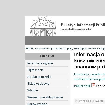
BIP PW
/
Dokumentacja kontroli i raporty
/
Wystąpienia Najwyższej I
Informacja o
BIP PW
kosztów ener
Informacje ogólne
finansów pu
Ogłoszenia
Informacja o wynikach
Struktura uczelni
sektora finansów pub
Skład osobowy
Pobierz plik
pdf 22
Władze
Wewnętrzne akty prawne
Wytworzył(a): Najwyższa I
Sprawozdania