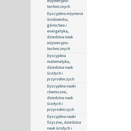
inżynieryjno-
technicznych
Dyscyplina inżynieria
środowiska,
górnictwo i
energetyka,
dziedzina nauk
inżynieryjno-
technicznych
Dyscyplina
matematyka,
dziedzina nauk
ścisłych i
przyrodniczych
Dyscyplina nauki
chemiczne,
dziedzina nauk
ścisłych i
przyrodniczych
Dyscyplina nauki
fizyczne, dziedzina
nauk ścisłych i