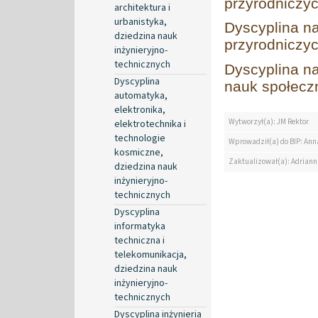
przyrodniczy
architektura i
urbanistyka,
Dyscyplina na
dziedzina nauk
przyrodniczy
inżynieryjno-
technicznych
Dyscyplina na
Dyscyplina
nauk społecz
automatyka,
elektronika,
Wytworzył(a): JM Rektor
elektrotechnika i
technologie
Wprowadził(a) do BIP: Ann
kosmiczne,
Zaktualizował(a): Adrian
dziedzina nauk
inżynieryjno-
technicznych
Dyscyplina
informatyka
techniczna i
telekomunikacja,
dziedzina nauk
inżynieryjno-
technicznych
Dyscyplina inżynieria