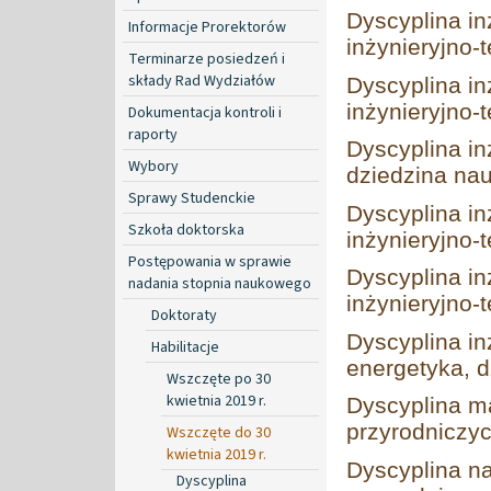
Dyscyplina in
Informacje Prorektorów
inżynieryjno-
Terminarze posiedzeń i
składy Rad Wydziałów
Dyscyplina in
inżynieryjno-
Dokumentacja kontroli i
raporty
Dyscyplina in
Wybory
dziedzina nau
Sprawy Studenckie
Dyscyplina in
Szkoła doktorska
inżynieryjno-
Postępowania w sprawie
Dyscyplina in
nadania stopnia naukowego
inżynieryjno-
Doktoraty
Dyscyplina in
Habilitacje
energetyka, d
Wszczęte po 30
kwietnia 2019 r.
Dyscyplina ma
przyrodniczy
Wszczęte do 30
kwietnia 2019 r.
Dyscyplina na
Dyscyplina