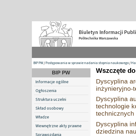
BIP PW
/
Postępowania w sprawie nadania stopnia naukowego
/
Hab
Wszczęte do 
BIP PW
Dyscyplina ar
Informacje ogólne
inżynieryjno-
Ogłoszenia
Dyscyplina au
Struktura uczelni
technologie k
Skład osobowy
technicznych
Władze
Dyscyplina in
Wewnętrzne akty prawne
dziedzina nau
Sprawozdania