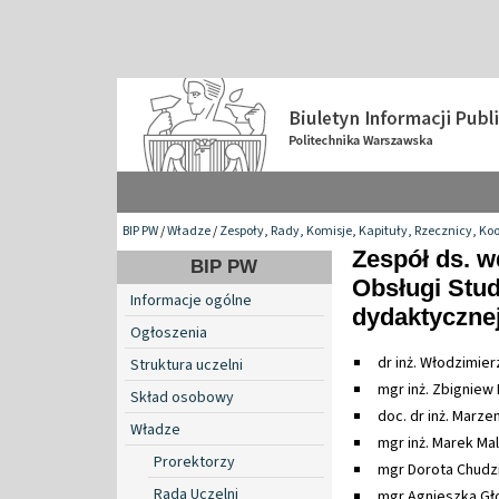
BIP PW
/
Władze
/
Zespoły, Rady, Komisje, Kapituły, Rzecznicy, Ko
Zespół ds. 
BIP PW
Obsługi Stu
Informacje ogólne
dydaktycznej
Ogłoszenia
dr inż. Włodzimie
Struktura uczelni
mgr inż. Zbigniew
Skład osobowy
doc. dr inż. Marze
Władze
mgr inż. Marek Mal
Prorektorzy
mgr Dorota Chudz
Rada Uczelni
mgr Agnieszka Gł