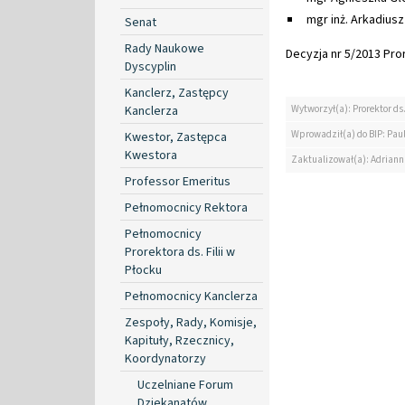
mgr inż. Arkadiusz
Senat
Rady Naukowe
Decyzja nr 5/2013 Pror
Dyscyplin
Kanclerz, Zastępcy
Kanclerza
Wytworzył(a): Prorektor ds.
Wprowadził(a) do BIP: Paul
Kwestor, Zastępca
Kwestora
Zaktualizował(a): Adrian
Professor Emeritus
Pełnomocnicy Rektora
Pełnomocnicy
Prorektora ds. Filii w
Płocku
Pełnomocnicy Kanclerza
Zespoły, Rady, Komisje,
Kapituły, Rzecznicy,
Koordynatorzy
Uczelniane Forum
Dziekanatów