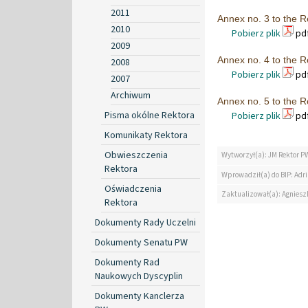
2011
Annex no. 3 to the R
2010
Pobierz plik
pdf
2009
Annex no. 4 to the R
2008
Pobierz plik
pdf
2007
Archiwum
Annex no. 5 to the R
Pisma okólne Rektora
Pobierz plik
pdf
Komunikaty Rektora
Obwieszczenia
Wytworzył(a): JM Rektor P
Rektora
Wprowadził(a) do BIP: Ad
Oświadczenia
Zaktualizował(a): Agniesz
Rektora
Dokumenty Rady Uczelni
Dokumenty Senatu PW
Dokumenty Rad
Naukowych Dyscyplin
Dokumenty Kanclerza