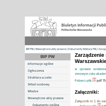
BIP PW
/
Wewnętrzne akty prawne
/
Dokumenty Rektora PW
/
Zarzą
Zarządzenie 
BIP PW
Warszawskiej
Informacje ogólne
w sprawie ustalen
Ogłoszenia
zimowym roku akadem
Struktura uczelni
Pobierz plik
pdf 75
Skład osobowy
Władze
Załączniki:
Wewnętrzne akty prawne
Załącznik nr 1 do z
Dokumenty ogólne