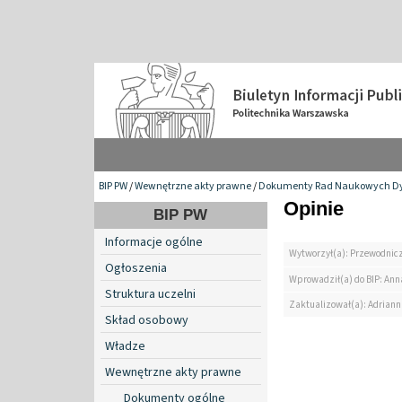
BIP PW
/
Wewnętrzne akty prawne
/
Dokumenty Rad Naukowych Dy
Opinie
BIP PW
Informacje ogólne
Wytworzył(a): Przewodnic
Ogłoszenia
Wprowadził(a) do BIP: Ann
Struktura uczelni
Zaktualizował(a): Adrian
Skład osobowy
Władze
Wewnętrzne akty prawne
Dokumenty ogólne