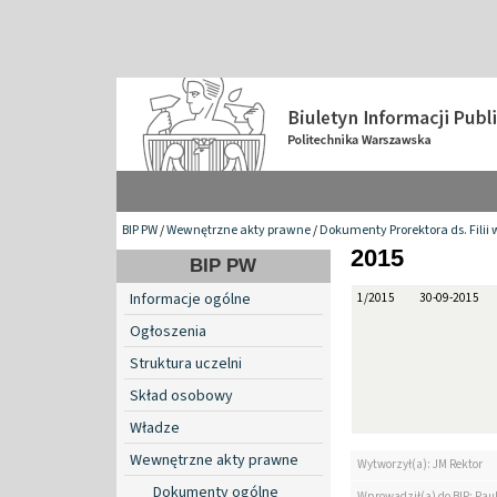
BIP PW
/
Wewnętrzne akty prawne
/
Dokumenty Prorektora ds. Filii 
2015
BIP PW
Informacje ogólne
1/2015
30-09-2015
Ogłoszenia
Struktura uczelni
Skład osobowy
Władze
Wewnętrzne akty prawne
Wytworzył(a): JM Rektor
Dokumenty ogólne
Wprowadził(a) do BIP: Paul