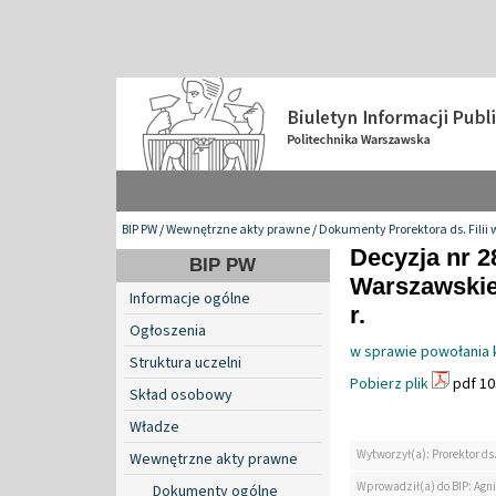
BIP PW
/
Wewnętrzne akty prawne
/
Dokumenty Prorektora ds. Filii 
Decyzja nr 2
BIP PW
Warszawskiej 
Informacje ogólne
r.
Ogłoszenia
w sprawie powołania 
Struktura uczelni
Pobierz plik
pdf 10
Skład osobowy
Władze
Wytworzył(a): Prorektor ds.
Wewnętrzne akty prawne
Wprowadził(a) do BIP: Agn
Dokumenty ogólne