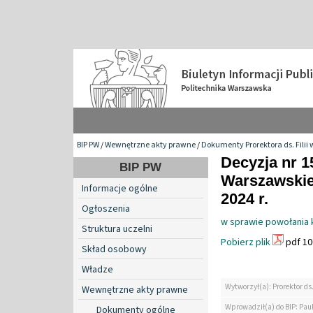
BIP PW
/
Wewnętrzne akty prawne
/
Dokumenty Prorektora ds. Filii 
Decyzja nr 1
BIP PW
Warszawskiej
Informacje ogólne
2024 r.
Ogłoszenia
w sprawie powołania 
Struktura uczelni
Pobierz plik
pdf 10
Skład osobowy
Władze
Wytworzył(a): Prorektor ds.
Wewnętrzne akty prawne
Wprowadził(a) do BIP: Pau
Dokumenty ogólne